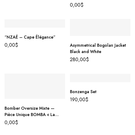
+ jupe asymétrique | S.Keïdgi
0,00
$
“NZAÉ – Cape Élégance”
0,00
$
Asymmetrical Bogolan Jacket
Black and White
280,00
$
Bonzenga Set
190,00
$
Bomber Oversize Mixte —
Pièce Unique BOMBA « La
force tranquille »
0,00
$