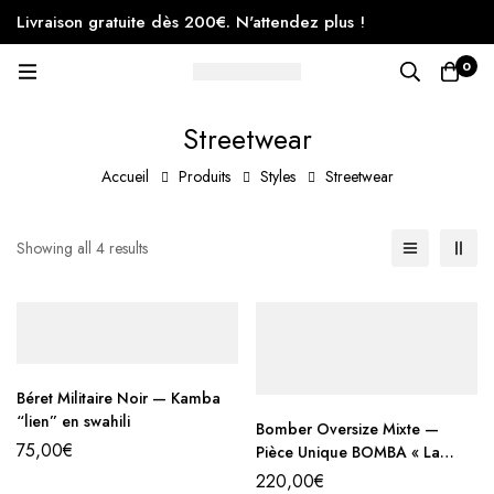
Livraison gratuite dès 200€. N'attendez plus !
0
Streetwear
Accueil
Produits
Styles
Streetwear
Showing all 4 results
Béret Militaire Noir — Kamba
“lien” en swahili
Bomber Oversize Mixte —
75,00
€
Pièce Unique BOMBA « La
force tranquille »
220,00
€