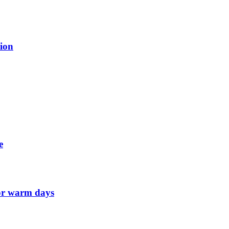
tion
e
for warm days