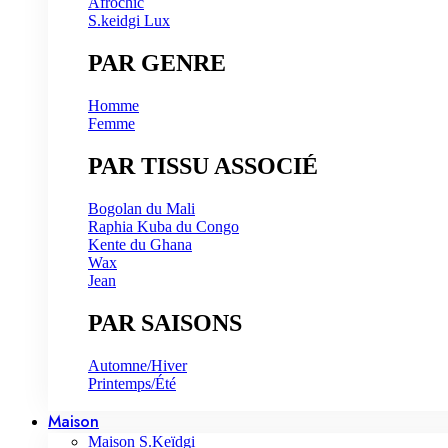
Afrochic
S.keidgi Lux
PAR GENRE
Homme
Femme
PAR TISSU ASSOCIÉ
Bogolan du Mali
Raphia Kuba du Congo
Kente du Ghana
⁠Wax
⁠Jean
PAR SAISONS
Automne/Hiver
Printemps/Été
Maison
Maison S.Keïdgi