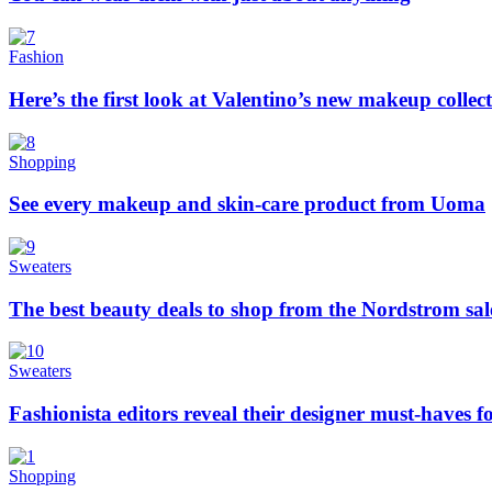
Fashion
Here’s the first look at Valentino’s new makeup collec
Shopping
See every makeup and skin-care product from Uoma
Sweaters
The best beauty deals to shop from the Nordstrom sal
Sweaters
Fashionista editors reveal their designer must-haves 
Shopping